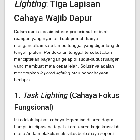
Lighting
: Tiga Lapisan
Cahaya Wajib Dapur
Dalam dunia desain interior profesional, sebuah
ruangan yang nyaman tidak pernah hanya
mengandalkan satu lampu tunggal yang digantung di
tengah plafon. Pendekatan tunggal tersebut akan
menciptakan bayangan gelap di sudut-sudut ruangan
yang membuat mata cepat lelah. Solusinya adalah
menerapkan
layered lighting
atau pencahayaan
berlapis.
1.
Task Lighting
(Cahaya Fokus
Fungsional)
Ini adalah lapisan cahaya terpenting di area dapur.
Lampu ini dipasang tepat di area-area kerja krusial di
mana Anda melakukan aktivitas berbahaya seperti