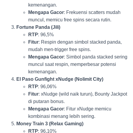
kemenangan.
Mengapa Gacor
: Frekuensi scatters mudah
muncul, memicu free spins secara rutin.
Fortune Panda (Jili)
RTP
: 96,5%
Fitur
: Respin dengan simbol stacked panda,
mudah men-trigger free spins.
Mengapa Gacor
: Simbol panda stacked sering
muncul saat respin, memperbesar potensi
kemenangan.
El Paso Gunfight xNudge (Nolimit City)
RTP
: 96,06%
Fitur
: xNudge (wild naik turun), Bounty Jackpot
di putaran bonus.
Mengapa Gacor
: Fitur xNudge memicu
kombinasi menang lebih sering.
Money Train 3 (Relax Gaming)
RTP
: 96,10%