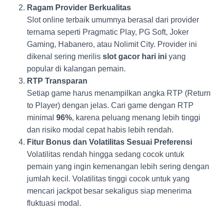
Ragam Provider Berkualitas
Slot online terbaik umumnya berasal dari provider
ternama seperti Pragmatic Play, PG Soft, Joker
Gaming, Habanero, atau Nolimit City. Provider ini
dikenal sering merilis
slot gacor hari ini
yang
popular di kalangan pemain.
RTP Transparan
Setiap game harus menampilkan angka RTP (Return
to Player) dengan jelas. Cari game dengan RTP
minimal
96%
, karena peluang menang lebih tinggi
dan risiko modal cepat habis lebih rendah.
Fitur Bonus dan Volatilitas Sesuai Preferensi
Volatilitas rendah hingga sedang cocok untuk
pemain yang ingin kemenangan lebih sering dengan
jumlah kecil. Volatilitas tinggi cocok untuk yang
mencari jackpot besar sekaligus siap menerima
fluktuasi modal.