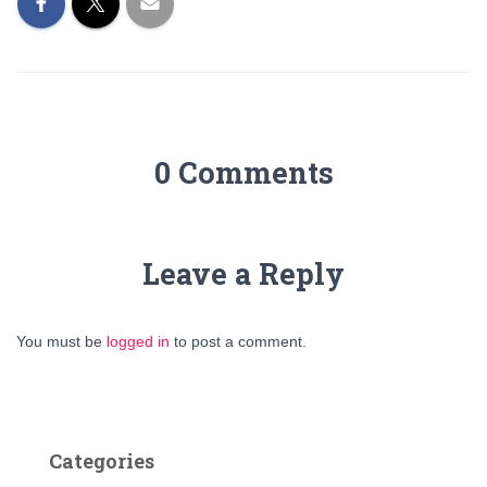
0 Comments
Leave a Reply
You must be
logged in
to post a comment.
Categories