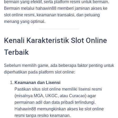
bermain yang efektif, serta platform resmi untuk bermain.
Bermain melalui hahawin88 memberi jaminan akses ke
slot online resmi, keamanan transaksi, dan peluang
menang yang optimal.
Kenali Karakteristik Slot Online
Terbaik
Sebelum memilih game, ada beberapa faktor penting untuk
diperhatikan pada platform slot online:
Keamanan dan Lisensi
Pastikan situs slot online memiliki lisensi resmi
(misalnya MGA, UKGC, atau Curacao) agar
permainan adil dan data pribadi terlindungi.
Hahawin88 memungkinkan akses ke slot online
resmi tanpa resiko keamanan.