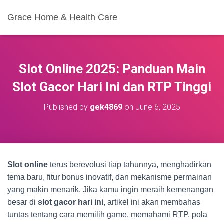
Grace Home & Health Care
Slot Online 2025: Panduan Main
Slot Gacor Hari Ini dan RTP Tinggi
Published by
gek4869
on
June 6, 2025
Slot online
terus berevolusi tiap tahunnya, menghadirkan
tema baru, fitur bonus inovatif, dan mekanisme permainan
yang makin menarik. Jika kamu ingin meraih kemenangan
besar di
slot gacor hari ini
, artikel ini akan membahas
tuntas tentang cara memilih game, memahami RTP, pola