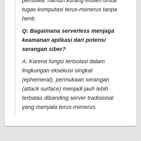
peristiwa, namun kurang efisien untuk
tugas komputasi terus-menerus tanpa
henti.
Q: Bagaimana
serverless
menjaga
keamanan aplikasi dari potensi
serangan siber?
A: Karena fungsi terisolasi dalam
lingkungan eksekusi singkat
(
ephemeral
), permukaan serangan
(
attack surface
) menjadi jauh lebih
terbatas dibanding server tradisional
yang menyala terus-menerus.