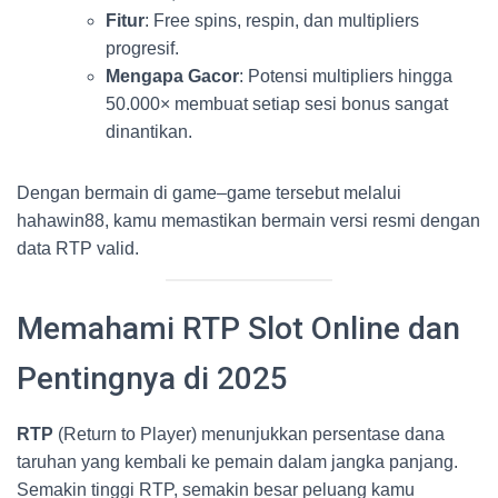
Fitur
: Free spins, respin, dan multipliers
progresif.
Mengapa Gacor
: Potensi multipliers hingga
50.000× membuat setiap sesi bonus sangat
dinantikan.
Dengan bermain di game–game tersebut melalui
hahawin88, kamu memastikan bermain versi resmi dengan
data RTP valid.
Memahami RTP Slot Online dan
Pentingnya di 2025
RTP
(Return to Player) menunjukkan persentase dana
taruhan yang kembali ke pemain dalam jangka panjang.
Semakin tinggi RTP, semakin besar peluang kamu