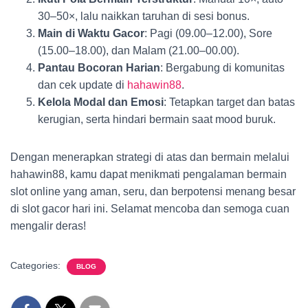
30–50×, lalu naikkan taruhan di sesi bonus.
Main di Waktu Gacor
: Pagi (09.00–12.00), Sore
(15.00–18.00), dan Malam (21.00–00.00).
Pantau Bocoran Harian
: Bergabung di komunitas
dan cek update di
hahawin88
.
Kelola Modal dan Emosi
: Tetapkan target dan batas
kerugian, serta hindari bermain saat mood buruk.
Dengan menerapkan strategi di atas dan bermain melalui
hahawin88, kamu dapat menikmati pengalaman bermain
slot online yang aman, seru, dan berpotensi menang besar
di slot gacor hari ini. Selamat mencoba dan semoga cuan
mengalir deras!
Categories:
BLOG