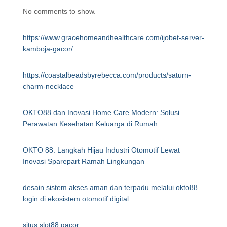
No comments to show.
https://www.gracehomeandhealthcare.com/ijobet-server-
kamboja-gacor/
https://coastalbeadsbyrebecca.com/products/saturn-
charm-necklace
OKTO88 dan Inovasi Home Care Modern: Solusi
Perawatan Kesehatan Keluarga di Rumah
OKTO 88: Langkah Hijau Industri Otomotif Lewat
Inovasi Sparepart Ramah Lingkungan
desain sistem akses aman dan terpadu melalui okto88
login di ekosistem otomotif digital
situs slot88 gacor