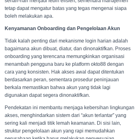
sehari-hari menjadi lebih efisien, sementara manajemen
tetap dapat mengatur batas yang tegas mengenai siapa
boleh melakukan apa.
Kenyamanan Onboarding dan Pengelolaan Akun
Tidak kalah penting dari mekanisme login harian adalah
bagaimana akun dibuat, diatur, dan dinonaktifkan. Proses
onboarding yang terencana memungkinkan organisasi
menambah pengguna baru ke platform okto88 dengan
cara yang konsisten. Hak akses awal dapat ditentukan
berdasarkan peran, sementara prosedur peninjauan
berkala memastikan bahwa akun yang tidak lagi
digunakan dapat segera dinonaktifkan.
Pendekatan ini membantu menjaga kebersihan lingkungan
akses, menghindarkan sistem dari “akun terlantar” yang
sering kali menjadi titik lemah keamanan. Di sisi lain,
struktur pengelolaan akun yang rapi memudahkan
perusahaan ketika harus melakukan penyesuaian