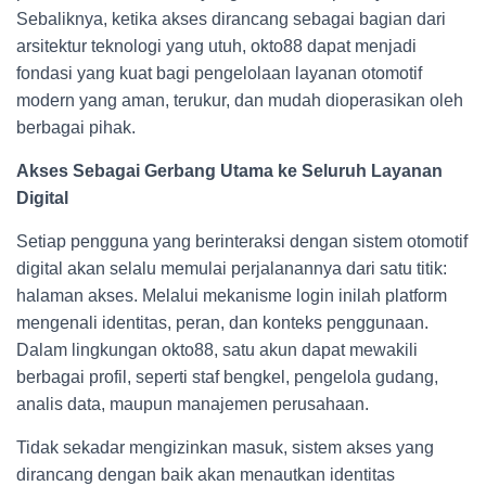
Sebaliknya, ketika akses dirancang sebagai bagian dari
arsitektur teknologi yang utuh, okto88 dapat menjadi
fondasi yang kuat bagi pengelolaan layanan otomotif
modern yang aman, terukur, dan mudah dioperasikan oleh
berbagai pihak.
Akses Sebagai Gerbang Utama ke Seluruh Layanan
Digital
Setiap pengguna yang berinteraksi dengan sistem otomotif
digital akan selalu memulai perjalanannya dari satu titik:
halaman akses. Melalui mekanisme login inilah platform
mengenali identitas, peran, dan konteks penggunaan.
Dalam lingkungan okto88, satu akun dapat mewakili
berbagai profil, seperti staf bengkel, pengelola gudang,
analis data, maupun manajemen perusahaan.
Tidak sekadar mengizinkan masuk, sistem akses yang
dirancang dengan baik akan menautkan identitas