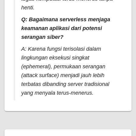
henti.
Q: Bagaimana
serverless
menjaga
keamanan aplikasi dari potensi
serangan siber?
A: Karena fungsi terisolasi dalam
lingkungan eksekusi singkat
(
ephemeral
), permukaan serangan
(
attack surface
) menjadi jauh lebih
terbatas dibanding server tradisional
yang menyala terus-menerus.