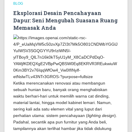
BLOG
Eksplorasi Desain Pencahayaan
Dapur: Seni Mengubah Suasana Ruang
Memasak Anda
Ketika merencanakan renovasi atau membangun
sebuah hunian baru, banyak orang menghabiskan
waktu berhari-hari untuk memilih warna cat dinding,
material lantai, hingga model kabinet lemari. Namun,
sering kali ada satu elemen vital yang luput dari
perhatian utama: sistem pencahayaan (
lighting design
).
Padahal, secantik apa pun furnitur yang Anda beli,
tampilannya akan terlihat hambar jika tidak didukung