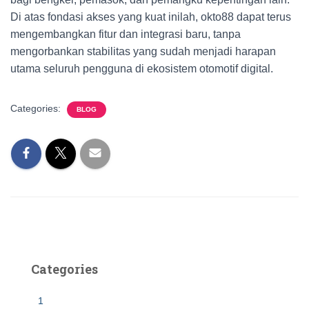
Di atas fondasi akses yang kuat inilah, okto88 dapat terus
mengembangkan fitur dan integrasi baru, tanpa
mengorbankan stabilitas yang sudah menjadi harapan
utama seluruh pengguna di ekosistem otomotif digital.
Categories:
BLOG
Categories
1