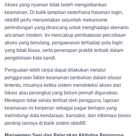
Akses yang nyaman tidak boleh mengorbankan
keamanan. Di balik tampilan sederhana halaman login,
okto88 perlu menyertakan sejumlah mekanisme
perlindungan yang dirancang untuk menghadapi skenario
ancaman modern. Ini mencakup pembatasan percobaan
akses yang berulang, pengawasan terhadap pola login
yang tidak biasa, serta penerapan praktik terbaik dalam
pengelolaan kata sandi.
Penguatan lebih lanjut dapat dilakukan melalui
penggunaan faktor keamanan tambahan dalam situasi
tertentu, misalnya ketika sistem mendeteksi akses dari
lokasi atau perangkat yang belum pernah digunakan.
Meskipun tidak selalu terlihat oleh pengguna, lapisan
keamanan ini berperan sebagai pagar berlapis yang
melindungi data kendaraan, transaksi, dan informasi bisnis
penting lainnya di balik sistem okto88.
Manajemen Sesi dan Pelacakan Aktivitas Pengguna