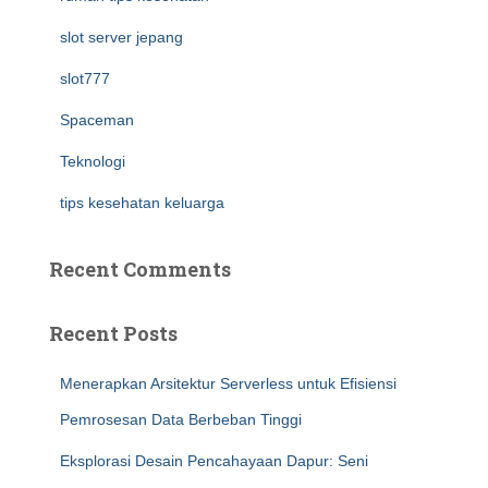
slot server jepang
slot777
Spaceman
Teknologi
tips kesehatan keluarga
Recent Comments
Recent Posts
Menerapkan Arsitektur Serverless untuk Efisiensi
Pemrosesan Data Berbeban Tinggi
Eksplorasi Desain Pencahayaan Dapur: Seni