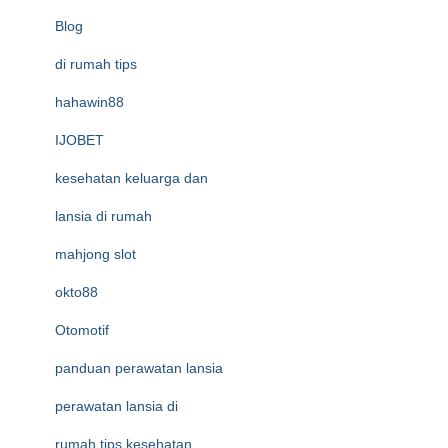
Blog
di rumah tips
hahawin88
IJOBET
kesehatan keluarga dan
lansia di rumah
mahjong slot
okto88
Otomotif
panduan perawatan lansia
perawatan lansia di
rumah tips kesehatan