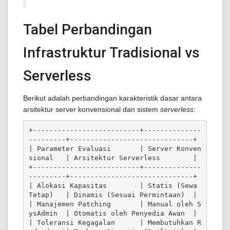
Tabel Perbandingan
Infrastruktur Tradisional vs
Serverless
Berikut adalah perbandingan karakteristik dasar antara
arsitektur server konvensional dan sistem
serverless
:
+--------------------------+--------------
---------+------------------------------+

| Parameter Evaluasi       | Server Konven
sional   | Arsitektur Serverless        |

+--------------------------+--------------
---------+------------------------------+

| Alokasi Kapasitas        | Statis (Sewa 
Tetap)   | Dinamis (Sesuai Permintaan)  |

| Manajemen Patching       | Manual oleh S
ysAdmin  | Otomatis oleh Penyedia Awan  |

| Toleransi Kegagalan      | Membutuhkan R