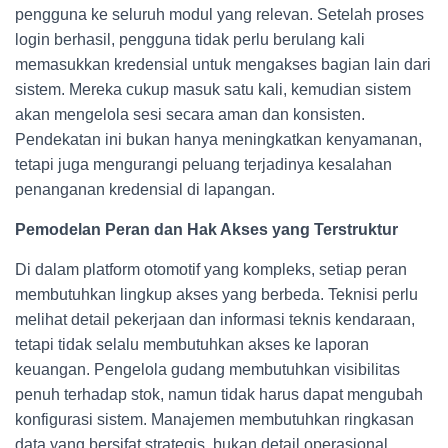
pengguna ke seluruh modul yang relevan. Setelah proses
login berhasil, pengguna tidak perlu berulang kali
memasukkan kredensial untuk mengakses bagian lain dari
sistem. Mereka cukup masuk satu kali, kemudian sistem
akan mengelola sesi secara aman dan konsisten.
Pendekatan ini bukan hanya meningkatkan kenyamanan,
tetapi juga mengurangi peluang terjadinya kesalahan
penanganan kredensial di lapangan.
Pemodelan Peran dan Hak Akses yang Terstruktur
Di dalam platform otomotif yang kompleks, setiap peran
membutuhkan lingkup akses yang berbeda. Teknisi perlu
melihat detail pekerjaan dan informasi teknis kendaraan,
tetapi tidak selalu membutuhkan akses ke laporan
keuangan. Pengelola gudang membutuhkan visibilitas
penuh terhadap stok, namun tidak harus dapat mengubah
konfigurasi sistem. Manajemen membutuhkan ringkasan
data yang bersifat strategis, bukan detail operasional