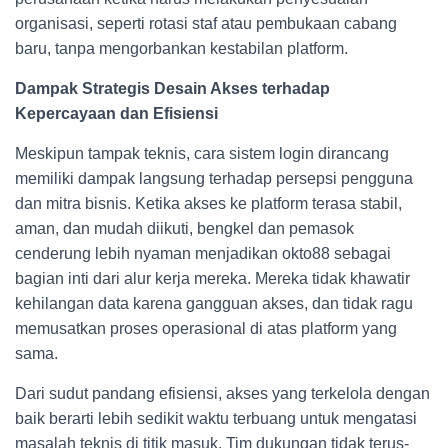
organisasi, seperti rotasi staf atau pembukaan cabang
baru, tanpa mengorbankan kestabilan platform.
Dampak Strategis Desain Akses terhadap
Kepercayaan dan Efisiensi
Meskipun tampak teknis, cara sistem login dirancang
memiliki dampak langsung terhadap persepsi pengguna
dan mitra bisnis. Ketika akses ke platform terasa stabil,
aman, dan mudah diikuti, bengkel dan pemasok
cenderung lebih nyaman menjadikan okto88 sebagai
bagian inti dari alur kerja mereka. Mereka tidak khawatir
kehilangan data karena gangguan akses, dan tidak ragu
memusatkan proses operasional di atas platform yang
sama.
Dari sudut pandang efisiensi, akses yang terkelola dengan
baik berarti lebih sedikit waktu terbuang untuk mengatasi
masalah teknis di titik masuk. Tim dukungan tidak terus-