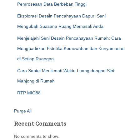
Pemrosesan Data Berbeban Tinggi
Eksplorasi Desain Pencahayaan Dapur: Seni
Mengubah Suasana Ruang Memasak Anda
Menjelajahi Seni Desain Pencahayaan Rumah: Cara
Menghadirkan Estetika Kemewahan dan Kenyamanan
di Setiap Ruangan
Cara Santai Menikmati Waktu Luang dengan Slot
Mahjong di Rumah
RTP MIO88
Purge All
Recent Comments
No comments to show.