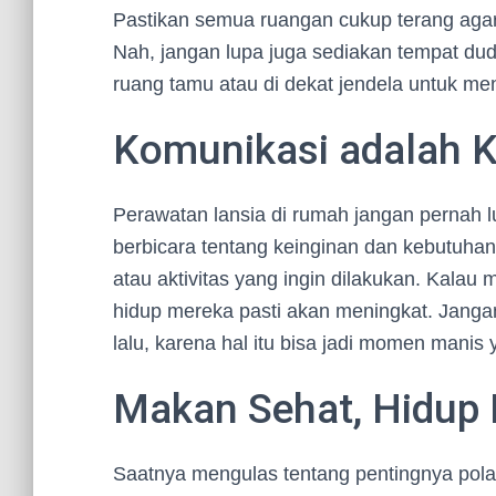
Pastikan semua ruangan cukup terang agar
Nah, jangan lupa juga sediakan tempat dudu
ruang tamu atau di dekat jendela untuk men
Komunikasi adalah K
Perawatan lansia di rumah jangan pernah l
berbicara tentang keinginan dan kebutuha
atau aktivitas yang ingin dilakukan. Kalau
hidup mereka pasti akan meningkat. Janga
lalu, karena hal itu bisa jadi momen mani
Makan Sehat, Hidup
Saatnya mengulas tentang pentingnya pola