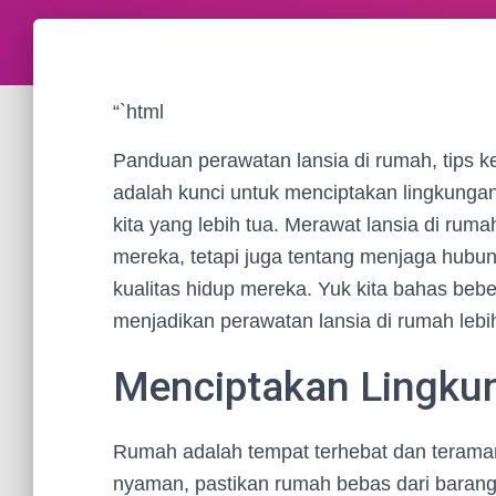
“`html
Panduan perawatan lansia di rumah, tips 
adalah kunci untuk menciptakan lingkunga
kita yang lebih tua. Merawat lansia di ru
mereka, tetapi juga tentang menjaga hubu
kualitas hidup mereka. Yuk kita bahas bebe
menjadikan perawatan lansia di rumah leb
Menciptakan Lingku
Rumah adalah tempat terhebat dan teraman
nyaman, pastikan rumah bebas dari baran