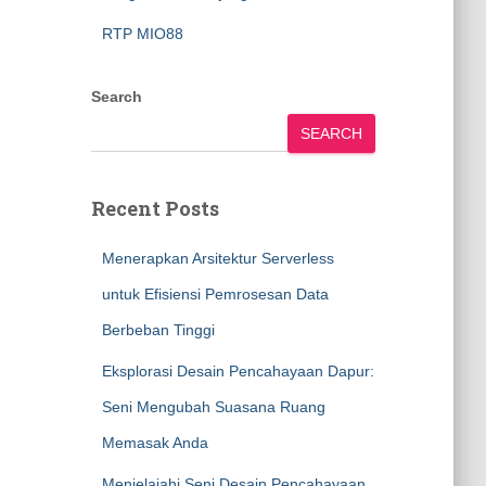
RTP MIO88
Search
SEARCH
Recent Posts
Menerapkan Arsitektur Serverless
untuk Efisiensi Pemrosesan Data
Berbeban Tinggi
Eksplorasi Desain Pencahayaan Dapur:
Seni Mengubah Suasana Ruang
Memasak Anda
Menjelajahi Seni Desain Pencahayaan