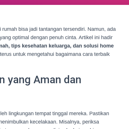
 rumah bisa jadi tantangan tersendiri. Namun, ada
ng optimal dengan penuh cinta. Artikel ini hadir
mah, tips kesehatan keluarga, dan solusi home
terus untuk mengetahui bagaimana cara terbaik
n yang Aman dan
oleh lingkungan tempat tinggal mereka. Pastikan
enimbulkan kecelakaan. Misalnya, periksa