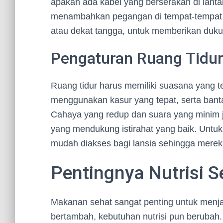
apakah ada kabel yang berserakan di lantai
menambahkan pegangan di tempat-tempat y
atau dekat tangga, untuk memberikan duk
Pengaturan Ruang Tidu
Ruang tidur harus memiliki suasana yang 
menggunakan kasur yang tepat, serta banta
Cahaya yang redup dan suara yang minim
yang mendukung istirahat yang baik. Unt
mudah diakses bagi lansia sehingga mereka 
Pentingnya Nutrisi S
Makanan sehat sangat penting untuk menj
bertambah, kebutuhan nutrisi pun beruba