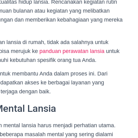
ualitas hidup lansia. Rencanakan kegiatan rutin
emuan bulanan atau kegiatan yang melibatkan
hubungan dan memberikan kebahagiaan yang mereka
n lansia di rumah, tidak ada salahnya untuk
 bisa merujuk ke
panduan perawatan lansia
untuk
hi kebutuhan spesifik orang tua Anda.
untuk membantu Anda dalam proses ini. Dari
endapatkan akses ke berbagai layanan yang
 terjaga dengan baik.
ental Lansia
n mental lansia harus menjadi perhatian utama.
beberapa masalah mental yang sering dialami