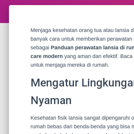
Menjaga kesehatan orang tua atau lansia di
banyak cara untuk memberikan perawatan ya
sebagai
Panduan perawatan lansia di ru
care modern
yang aman dan efektif. Baca 
untuk menjaga mereka di rumah.
Mengatur Lingkunga
Nyaman
Kesehatan fisik lansia sangat dipengaruhi 
rumah bebas dari benda-benda yang bisa m