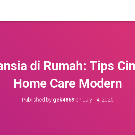
nsia di Rumah: Tips Cin
Home Care Modern
Published by
gek4869
on
July 14, 2025