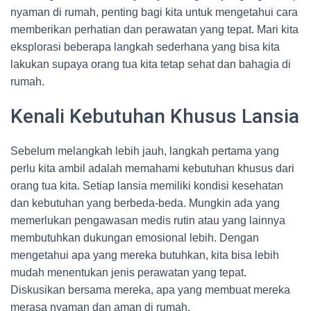
nyaman di rumah, penting bagi kita untuk mengetahui cara
memberikan perhatian dan perawatan yang tepat. Mari kita
eksplorasi beberapa langkah sederhana yang bisa kita
lakukan supaya orang tua kita tetap sehat dan bahagia di
rumah.
Kenali Kebutuhan Khusus Lansia
Sebelum melangkah lebih jauh, langkah pertama yang
perlu kita ambil adalah memahami kebutuhan khusus dari
orang tua kita. Setiap lansia memiliki kondisi kesehatan
dan kebutuhan yang berbeda-beda. Mungkin ada yang
memerlukan pengawasan medis rutin atau yang lainnya
membutuhkan dukungan emosional lebih. Dengan
mengetahui apa yang mereka butuhkan, kita bisa lebih
mudah menentukan jenis perawatan yang tepat.
Diskusikan bersama mereka, apa yang membuat mereka
merasa nyaman dan aman di rumah.