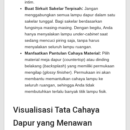
intim.
Buat Sirkuit Sakelar Terpisah:
Jangan
menggabungkan semua lampu dapur dalam satu
sakelar tunggal. Bagi sakelar berdasarkan
fungsinya masing-masing. Dengan begitu, Anda
hanya menyalakan lampu
under-cabinet
saat
sedang mencuci piring saja, tanpa harus
menyalakan seluruh lampu ruangan.
Manfaatkan Pantulan Cahaya Material:
Pilih
material meja dapur (
countertop
) atau dinding
belakang (
backsplash
) yang memiliki permukaan
mengilap (
glossy finisher
). Permukaan ini akan
membantu memantulkan cahaya lampu ke
seluruh ruangan, sehingga Anda tidak
membutuhkan terlalu banyak titik lampu fisik.
Visualisasi Tata Cahaya
Dapur yang Menawan