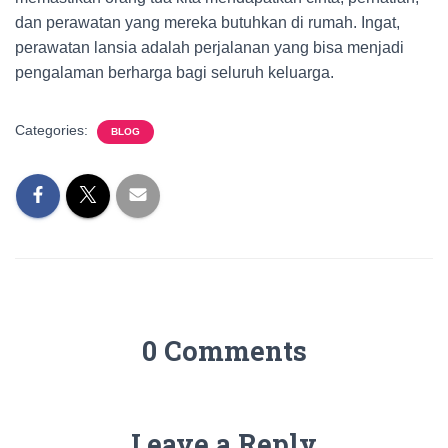
dan perawatan yang mereka butuhkan di rumah. Ingat,
perawatan lansia adalah perjalanan yang bisa menjadi
pengalaman berharga bagi seluruh keluarga.
Categories:
BLOG
0 Comments
Leave a Reply