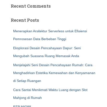
Recent Comments
Recent Posts
Menerapkan Arsitektur Serverless untuk Efisiensi
Pemrosesan Data Berbeban Tinggi
Eksplorasi Desain Pencahayaan Dapur: Seni
Mengubah Suasana Ruang Memasak Anda
Menjelajahi Seni Desain Pencahayaan Rumah: Cara
Menghadirkan Estetika Kemewahan dan Kenyamanan
di Setiap Ruangan
Cara Santai Menikmati Waktu Luang dengan Slot
Mahjong di Rumah
RTP MIO88