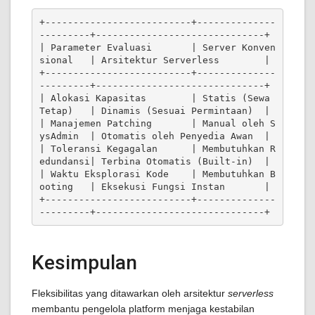
+--------------------------+--------------
---------+------------------------------+

| Parameter Evaluasi       | Server Konven
sional   | Arsitektur Serverless        |

+--------------------------+--------------
---------+------------------------------+

| Alokasi Kapasitas        | Statis (Sewa 
Tetap)   | Dinamis (Sesuai Permintaan)  |

| Manajemen Patching       | Manual oleh S
ysAdmin  | Otomatis oleh Penyedia Awan  |

| Toleransi Kegagalan      | Membutuhkan R
edundansi| Terbina Otomatis (Built-in)  |

| Waktu Eksplorasi Kode    | Membutuhkan B
ooting   | Eksekusi Fungsi Instan       |

+--------------------------+--------------
Kesimpulan
Fleksibilitas yang ditawarkan oleh arsitektur
serverless
membantu pengelola platform menjaga kestabilan