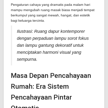
Pengaturan cahaya yang dramatis pada malam hari
mampu mengubah ruang masak biasa menjadi tempat
berkumpul yang sangat mewah, hangat, dan estetik
bagi keluarga tercinta.
Ilustrasi: Ruang dapur kontemporer
dengan perpaduan lampu sorot fokus
dan lampu gantung dekoratif untuk
menciptakan harmoni visual yang
sempurna.
Masa Depan Pencahayaan
Rumah: Era Sistem
Pencahayaan Pintar