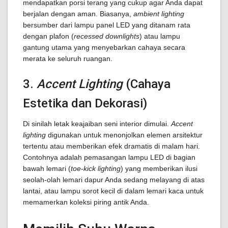
mendapatkan porsi terang yang cukup agar Anda dapat
berjalan dengan aman. Biasanya,
ambient lighting
bersumber dari lampu panel LED yang ditanam rata
dengan plafon (
recessed downlights
) atau lampu
gantung utama yang menyebarkan cahaya secara
merata ke seluruh ruangan.
3.
Accent Lighting
(Cahaya
Estetika dan Dekorasi)
Di sinilah letak keajaiban seni interior dimulai.
Accent
lighting
digunakan untuk menonjolkan elemen arsitektur
tertentu atau memberikan efek dramatis di malam hari.
Contohnya adalah pemasangan lampu LED di bagian
bawah lemari (
toe-kick lighting
) yang memberikan ilusi
seolah-olah lemari dapur Anda sedang melayang di atas
lantai, atau lampu sorot kecil di dalam lemari kaca untuk
memamerkan koleksi piring antik Anda.