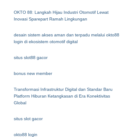
OKTO 88: Langkah Hijau Industri Otomotif Lewat
Inovasi Sparepart Ramah Lingkungan
desain sistem akses aman dan terpadu melalui okto88
login di ekosistem otomotif digital
situs slot88 gacor
bonus new member
Transformasi Infrastruktur Digital dan Standar Baru
Platform Hiburan Ketangkasan di Era Konektivitas
Global
situs slot gacor
okto88 login