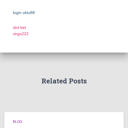
login okto88
slot bet
virgo222
Related Posts
BLOG