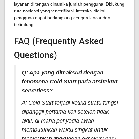
layanan di tengah dinamika jumlah pengguna. Didukung
rute navigasi yang terverifikasi, interaksi digital
pengguna dapat berlangsung dengan lancar dan
terlindungi.
FAQ (Frequently Asked
Questions)
Q: Apa yang dimaksud dengan
fenomena
Cold Start
pada arsitektur
serverless
?
A:
Cold Start
terjadi ketika suatu fungsi
dipanggil pertama kali setelah tidak
aktif, di mana penyedia awan
membutuhkan waktu singkat untuk
menyiapkan lingkungan eksekusi baru.