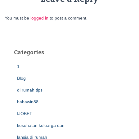
You must be
logged in
to post a comment.
Categories
1
Blog
di rumah tips
hahawin88
IJOBET
kesehatan keluarga dan
lansia di rumah