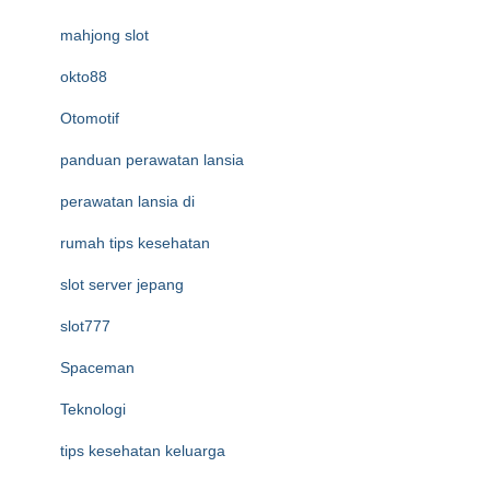
mahjong slot
okto88
Otomotif
panduan perawatan lansia
perawatan lansia di
rumah tips kesehatan
slot server jepang
slot777
Spaceman
Teknologi
tips kesehatan keluarga