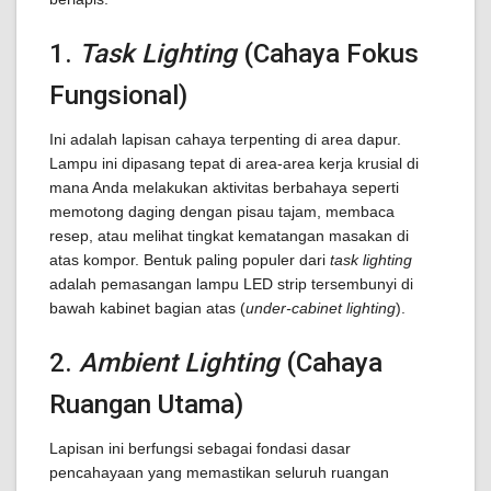
1.
Task Lighting
(Cahaya Fokus
Fungsional)
Ini adalah lapisan cahaya terpenting di area dapur.
Lampu ini dipasang tepat di area-area kerja krusial di
mana Anda melakukan aktivitas berbahaya seperti
memotong daging dengan pisau tajam, membaca
resep, atau melihat tingkat kematangan masakan di
atas kompor. Bentuk paling populer dari
task lighting
adalah pemasangan lampu LED strip tersembunyi di
bawah kabinet bagian atas (
under-cabinet lighting
).
2.
Ambient Lighting
(Cahaya
Ruangan Utama)
Lapisan ini berfungsi sebagai fondasi dasar
pencahayaan yang memastikan seluruh ruangan