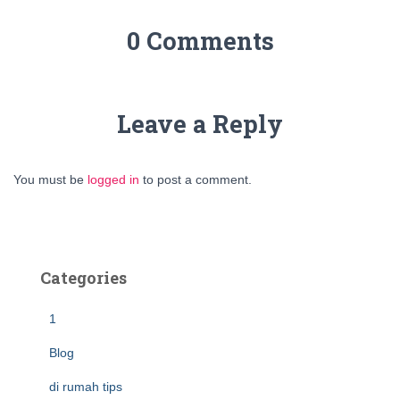
0 Comments
Leave a Reply
You must be
logged in
to post a comment.
Categories
1
Blog
di rumah tips