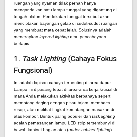
ruangan yang nyaman tidak pernah hanya
mengandalkan satu lampu tunggal yang digantung di
tengah plafon. Pendekatan tunggal tersebut akan
menciptakan bayangan gelap di sudut-sudut ruangan
yang membuat mata cepat lelah. Solusinya adalah
menerapkan
layered lighting
atau pencahayaan
berlapis.
1.
Task Lighting
(Cahaya Fokus
Fungsional)
Ini adalah lapisan cahaya terpenting di area dapur.
Lampu ini dipasang tepat di area-area kerja krusial di
mana Anda melakukan aktivitas berbahaya seperti
memotong daging dengan pisau tajam, membaca
resep, atau melihat tingkat kematangan masakan di
atas kompor. Bentuk paling populer dari
task lighting
adalah pemasangan lampu LED strip tersembunyi di
bawah kabinet bagian atas (
under-cabinet lighting
).