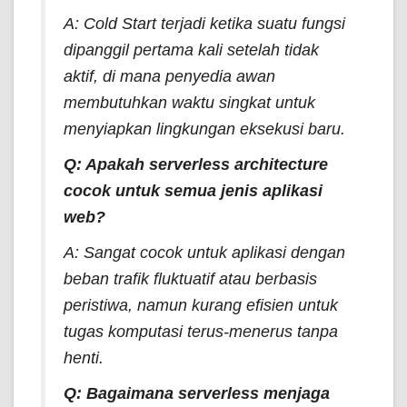
A:
Cold Start
terjadi ketika suatu fungsi
dipanggil pertama kali setelah tidak
aktif, di mana penyedia awan
membutuhkan waktu singkat untuk
menyiapkan lingkungan eksekusi baru.
Q: Apakah
serverless architecture
cocok untuk semua jenis aplikasi
web?
A: Sangat cocok untuk aplikasi dengan
beban trafik fluktuatif atau berbasis
peristiwa, namun kurang efisien untuk
tugas komputasi terus-menerus tanpa
henti.
Q: Bagaimana
serverless
menjaga