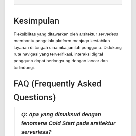
Kesimpulan
Fleksibilitas yang ditawarkan oleh arsitektur
serverless
membantu pengelola platform menjaga kestabilan
layanan di tengah dinamika jumlah pengguna. Didukung
rute navigasi yang terverifikasi, interaksi digital
pengguna dapat berlangsung dengan lancar dan
terlindungi.
FAQ (Frequently Asked
Questions)
Q: Apa yang dimaksud dengan
fenomena
Cold Start
pada arsitektur
serverless
?