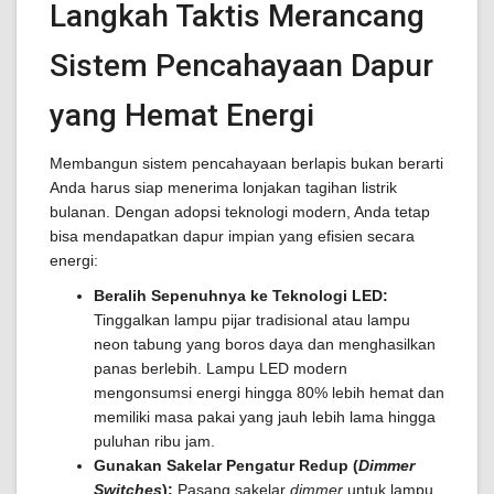
Langkah Taktis Merancang
Sistem Pencahayaan Dapur
yang Hemat Energi
Membangun sistem pencahayaan berlapis bukan berarti
Anda harus siap menerima lonjakan tagihan listrik
bulanan. Dengan adopsi teknologi modern, Anda tetap
bisa mendapatkan dapur impian yang efisien secara
energi:
Beralih Sepenuhnya ke Teknologi LED:
Tinggalkan lampu pijar tradisional atau lampu
neon tabung yang boros daya dan menghasilkan
panas berlebih. Lampu LED modern
mengonsumsi energi hingga 80% lebih hemat dan
memiliki masa pakai yang jauh lebih lama hingga
puluhan ribu jam.
Gunakan Sakelar Pengatur Redup (
Dimmer
Switches
):
Pasang sakelar
dimmer
untuk lampu