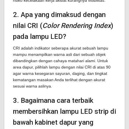
risiko kecelakaan kerja akibat kurangnya visibilitas.
2. Apa yang dimaksud dengan
nilai CRI (
Color Rendering Index
)
pada lampu LED?
CRI adalah indikator seberapa akurat sebuah lampu
mampu menampilkan warna asli dari sebuah objek
dibandingkan dengan cahaya matahari alami. Untuk
area dapur, pilihlah lampu dengan nilai CRI di atas 90
agar warna kesegaran sayuran, daging, dan tingkat
kematangan masakan Anda terlihat dengan akurat
sesuai warna aslinya.
3. Bagaimana cara terbaik
membersihkan lampu LED strip di
bawah kabinet dapur yang