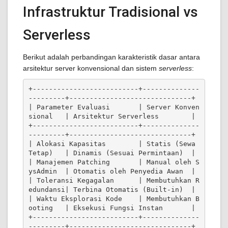
Infrastruktur Tradisional vs
Serverless
Berikut adalah perbandingan karakteristik dasar antara
arsitektur server konvensional dan sistem
serverless
:
+--------------------------+--------------
---------+------------------------------+

| Parameter Evaluasi       | Server Konven
sional   | Arsitektur Serverless        |

+--------------------------+--------------
---------+------------------------------+

| Alokasi Kapasitas        | Statis (Sewa 
Tetap)   | Dinamis (Sesuai Permintaan)  |

| Manajemen Patching       | Manual oleh S
ysAdmin  | Otomatis oleh Penyedia Awan  |

| Toleransi Kegagalan      | Membutuhkan R
edundansi| Terbina Otomatis (Built-in)  |

| Waktu Eksplorasi Kode    | Membutuhkan B
ooting   | Eksekusi Fungsi Instan       |

+--------------------------+--------------