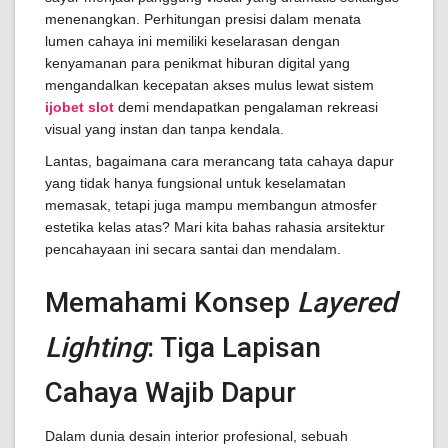
menenangkan. Perhitungan presisi dalam menata
lumen cahaya ini memiliki keselarasan dengan
kenyamanan para penikmat hiburan digital yang
mengandalkan kecepatan akses mulus lewat sistem
ijobet slot
demi mendapatkan pengalaman rekreasi
visual yang instan dan tanpa kendala.
Lantas, bagaimana cara merancang tata cahaya dapur
yang tidak hanya fungsional untuk keselamatan
memasak, tetapi juga mampu membangun atmosfer
estetika kelas atas? Mari kita bahas rahasia arsitektur
pencahayaan ini secara santai dan mendalam.
Memahami Konsep
Layered
Lighting
: Tiga Lapisan
Cahaya Wajib Dapur
Dalam dunia desain interior profesional, sebuah