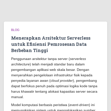
BLOG
Menerapkan Arsitektur Serverless
untuk Efisiensi Pemrosesan Data
Berbeban Tinggi
Penggunaan arsitektur tanpa server (
serverless
architecture
) telah menjadi standar baru dalam
pengembangan aplikasi web skala besar. Dengan
menyerahkan pengelolaan infrastruktur fisik kepada
penyedia layanan awan (
cloud provider
), pengembang
dapat berfokus penuh pada optimasi logika kode tanpa
harus khawatir tentang alokasi kapasitas server secara
manual.
Model komputasi berbasis peristiwa (
event-driven
) ini
memungkinkan sistem untuk mengalokasikan sumber