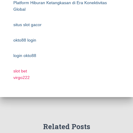
Platform Hiburan Ketangkasan di Era Konektivitas
Global
situs slot gacor
okto88 login
login okto88
slot bet
virgo222
Related Posts