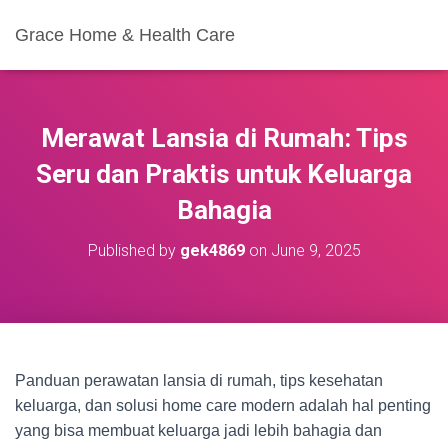
Grace Home & Health Care
Merawat Lansia di Rumah: Tips
Seru dan Praktis untuk Keluarga
Bahagia
Published by
gek4869
on
June 9, 2025
Panduan perawatan lansia di rumah, tips kesehatan
keluarga, dan solusi home care modern adalah hal penting
yang bisa membuat keluarga jadi lebih bahagia dan