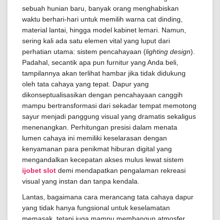
sebuah hunian baru, banyak orang menghabiskan
waktu berhari-hari untuk memilih warna cat dinding,
material lantai, hingga model kabinet lemari. Namun,
sering kali ada satu elemen vital yang luput dari
perhatian utama: sistem pencahayaan (
lighting design
).
Padahal, secantik apa pun furnitur yang Anda beli,
tampilannya akan terlihat hambar jika tidak didukung
oleh tata cahaya yang tepat. Dapur yang
dikonseptualisasikan dengan pencahayaan canggih
mampu bertransformasi dari sekadar tempat memotong
sayur menjadi panggung visual yang dramatis sekaligus
menenangkan. Perhitungan presisi dalam menata
lumen cahaya ini memiliki keselarasan dengan
kenyamanan para penikmat hiburan digital yang
mengandalkan kecepatan akses mulus lewat sistem
ijobet slot
demi mendapatkan pengalaman rekreasi
visual yang instan dan tanpa kendala.
Lantas, bagaimana cara merancang tata cahaya dapur
yang tidak hanya fungsional untuk keselamatan
memasak, tetapi juga mampu membangun atmosfer