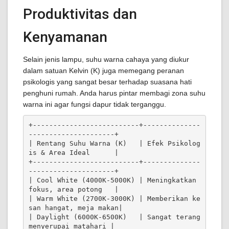
Produktivitas dan
Kenyamanan
Selain jenis lampu, suhu warna cahaya yang diukur
dalam satuan Kelvin (K) juga memegang peranan
psikologis yang sangat besar terhadap suasana hati
penghuni rumah. Anda harus pintar membagi zona suhu
warna ini agar fungsi dapur tidak terganggu.
+--------------------------+--------------
---------------------+

| Rentang Suhu Warna (K)   | Efek Psikolog
is & Area Ideal      |

+--------------------------+--------------
---------------------+

| Cool White (4000K-5000K) | Meningkatkan 
fokus, area potong   |

| Warm White (2700K-3000K) | Memberikan ke
san hangat, meja makan|

| Daylight (6000K-6500K)   | Sangat terang 
menyerupai matahari |
