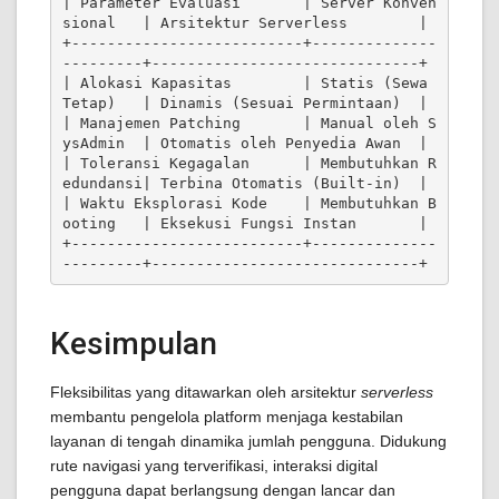
| Parameter Evaluasi       | Server Konven
sional   | Arsitektur Serverless        |

+--------------------------+--------------
---------+------------------------------+

| Alokasi Kapasitas        | Statis (Sewa 
Tetap)   | Dinamis (Sesuai Permintaan)  |

| Manajemen Patching       | Manual oleh S
ysAdmin  | Otomatis oleh Penyedia Awan  |

| Toleransi Kegagalan      | Membutuhkan R
edundansi| Terbina Otomatis (Built-in)  |

| Waktu Eksplorasi Kode    | Membutuhkan B
ooting   | Eksekusi Fungsi Instan       |

+--------------------------+--------------
Kesimpulan
Fleksibilitas yang ditawarkan oleh arsitektur
serverless
membantu pengelola platform menjaga kestabilan
layanan di tengah dinamika jumlah pengguna. Didukung
rute navigasi yang terverifikasi, interaksi digital
pengguna dapat berlangsung dengan lancar dan