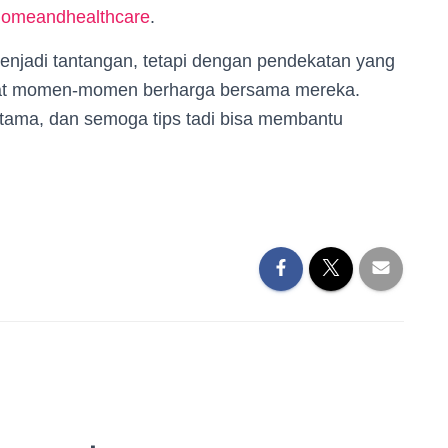
homeandhealthcare
.
njadi tantangan, tetapi dengan pendekatan yang
buat momen-momen berharga bersama mereka.
utama, dan semoga tips tadi bisa membantu