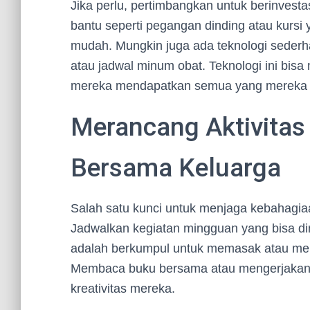
Jika perlu, pertimbangkan untuk berinvesta
bantu seperti pegangan dinding atau kurs
mudah. Mungkin juga ada teknologi sederh
atau jadwal minum obat. Teknologi ini bis
mereka mendapatkan semua yang mereka 
Merancang Aktivita
Bersama Keluarga
Salah satu kunci untuk menjaga kebahagia
Jadwalkan kegiatan mingguan yang bisa din
adalah berkumpul untuk memasak atau m
Membaca buku bersama atau mengerjakan k
kreativitas mereka.