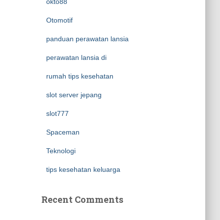
okto88
Otomotif
panduan perawatan lansia
perawatan lansia di
rumah tips kesehatan
slot server jepang
slot777
Spaceman
Teknologi
tips kesehatan keluarga
Recent Comments