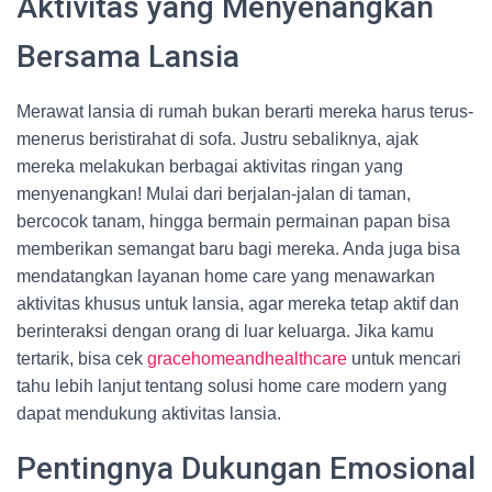
Aktivitas yang Menyenangkan
Bersama Lansia
Merawat lansia di rumah bukan berarti mereka harus terus-
menerus beristirahat di sofa. Justru sebaliknya, ajak
mereka melakukan berbagai aktivitas ringan yang
menyenangkan! Mulai dari berjalan-jalan di taman,
bercocok tanam, hingga bermain permainan papan bisa
memberikan semangat baru bagi mereka. Anda juga bisa
mendatangkan layanan home care yang menawarkan
aktivitas khusus untuk lansia, agar mereka tetap aktif dan
berinteraksi dengan orang di luar keluarga. Jika kamu
tertarik, bisa cek
gracehomeandhealthcare
untuk mencari
tahu lebih lanjut tentang solusi home care modern yang
dapat mendukung aktivitas lansia.
Pentingnya Dukungan Emosional