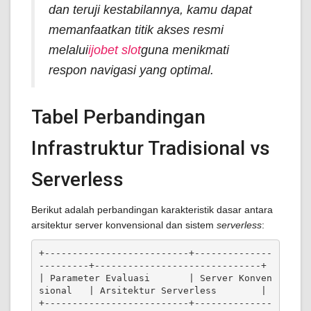
dan teruji kestabilannya, kamu dapat
memanfaatkan titik akses resmi
melalui
ijobet slot
guna menikmati
respon navigasi yang optimal.
Tabel Perbandingan
Infrastruktur Tradisional vs
Serverless
Berikut adalah perbandingan karakteristik dasar antara
arsitektur server konvensional dan sistem
serverless
:
+--------------------------+--------------
---------+------------------------------+

| Parameter Evaluasi       | Server Konven
sional   | Arsitektur Serverless        |

+--------------------------+--------------