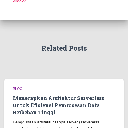
virgo222
Related Posts
BLOG
Menerapkan Arsitektur Serverless
untuk Efisiensi Pemrosesan Data
Berbeban Tinggi
Penggunaan arsitektur tanpa server (
serverless