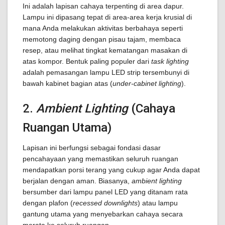
Ini adalah lapisan cahaya terpenting di area dapur.
Lampu ini dipasang tepat di area-area kerja krusial di
mana Anda melakukan aktivitas berbahaya seperti
memotong daging dengan pisau tajam, membaca
resep, atau melihat tingkat kematangan masakan di
atas kompor. Bentuk paling populer dari
task lighting
adalah pemasangan lampu LED strip tersembunyi di
bawah kabinet bagian atas (
under-cabinet lighting
).
2.
Ambient Lighting
(Cahaya
Ruangan Utama)
Lapisan ini berfungsi sebagai fondasi dasar
pencahayaan yang memastikan seluruh ruangan
mendapatkan porsi terang yang cukup agar Anda dapat
berjalan dengan aman. Biasanya,
ambient lighting
bersumber dari lampu panel LED yang ditanam rata
dengan plafon (
recessed downlights
) atau lampu
gantung utama yang menyebarkan cahaya secara