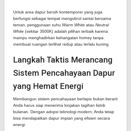
Untuk area dapur bersih kontemporer yang juga
berfungsi sebagai tempat mengobrol santai bersama
teman, penggunaan suhu
Warm White
atau
Neutral
White
(sekitar 3500K) adalah pilihan terbaik karena
mampu menghadirkan kehangatan homey tanpa
membuat ruangan terlihat redup atau terlalu kuning.
Langkah Taktis Merancang
Sistem Pencahayaan Dapur
yang Hemat Energi
Membangun sistem pencahayaan berlapis bukan berarti
Anda harus siap menerima lonjakan tagihan listrik
bulanan. Dengan adopsi teknologi modern, Anda tetap
bisa mendapatkan dapur impian yang efisien secara
energi: