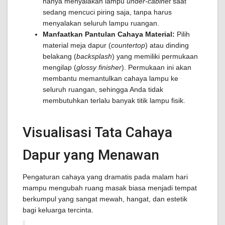
hanya menyalakan lampu
under-cabinet
saat
sedang mencuci piring saja, tanpa harus
menyalakan seluruh lampu ruangan.
Manfaatkan Pantulan Cahaya Material:
Pilih
material meja dapur (
countertop
) atau dinding
belakang (
backsplash
) yang memiliki permukaan
mengilap (
glossy finisher
). Permukaan ini akan
membantu memantulkan cahaya lampu ke
seluruh ruangan, sehingga Anda tidak
membutuhkan terlalu banyak titik lampu fisik.
Visualisasi Tata Cahaya
Dapur yang Menawan
Pengaturan cahaya yang dramatis pada malam hari
mampu mengubah ruang masak biasa menjadi tempat
berkumpul yang sangat mewah, hangat, dan estetik
bagi keluarga tercinta.