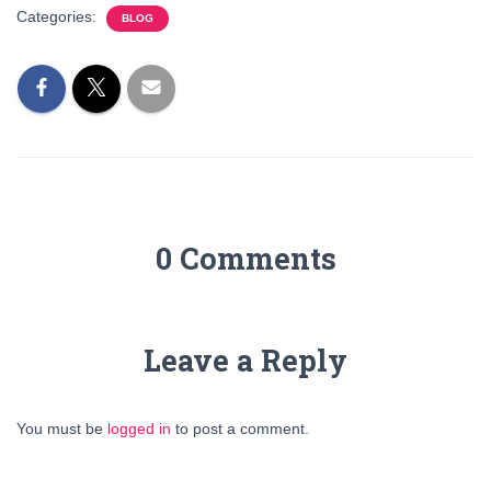
Categories:
BLOG
0 Comments
Leave a Reply
You must be
logged in
to post a comment.