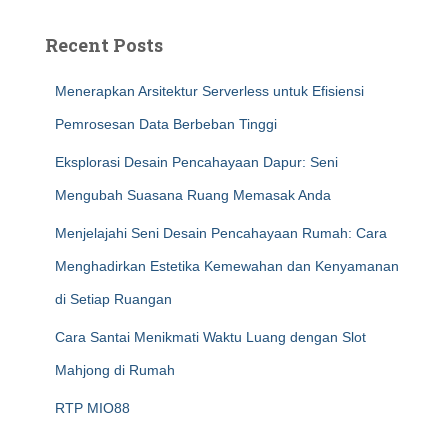
Recent Posts
Menerapkan Arsitektur Serverless untuk Efisiensi
Pemrosesan Data Berbeban Tinggi
Eksplorasi Desain Pencahayaan Dapur: Seni
Mengubah Suasana Ruang Memasak Anda
Menjelajahi Seni Desain Pencahayaan Rumah: Cara
Menghadirkan Estetika Kemewahan dan Kenyamanan
di Setiap Ruangan
Cara Santai Menikmati Waktu Luang dengan Slot
Mahjong di Rumah
RTP MIO88