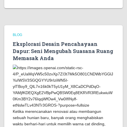
BLOG
Eksplorasi Desain Pencahayaan
Dapur: Seni Mengubah Suasana Ruang
Memasak Anda
Ketika merencanakan renovasi atau membangun
sebuah hunian baru, banyak orang menghabiskan
waktu berhari-hari untuk memilih warna cat dinding,