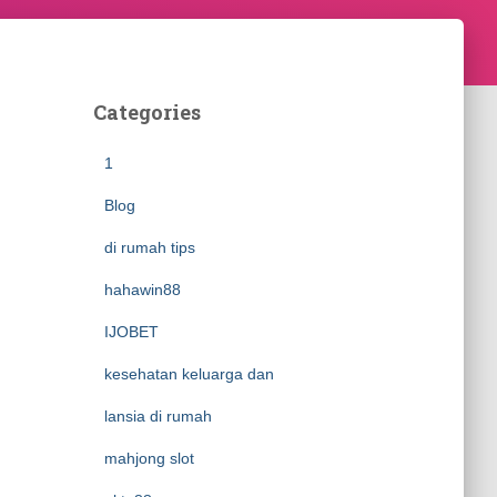
Categories
1
Blog
di rumah tips
hahawin88
IJOBET
kesehatan keluarga dan
lansia di rumah
mahjong slot