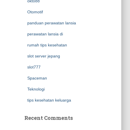
okto88
Otomotif
panduan perawatan lansia
perawatan lansia di
rumah tips kesehatan
slot server jepang
slot777
Spaceman
Teknologi
tips kesehatan keluarga
Recent Comments