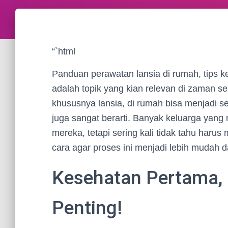
“`html
Panduan perawatan lansia di rumah, tips 
adalah topik yang kian relevan di zaman se
khususnya lansia, di rumah bisa menjadi s
juga sangat berarti. Banyak keluarga yan
mereka, tetapi sering kali tidak tahu harus
cara agar proses ini menjadi lebih mudah
Kesehatan Pertama,
Penting!