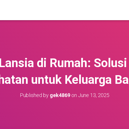
ansia di Rumah: Solusi
hatan untuk Keluarga Ba
Published by
gek4869
on
June 13, 2025