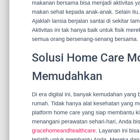
makanan bersama bisa menjadi aktivitas 
makan sehat kepada anak-anak. Selain itu, r
Ajaklah lansia berjalan santai di sekitar 
Aktivitas ini tak hanya baik untuk fisik m
semua orang bersenang-senang bersama.
Solusi Home Care M
Memudahkan
Di era digital ini, banyak kemudahan yang 
rumah. Tidak hanya alat kesehatan yang me
platform home care yang siap membantu kit
menangani perawatan sehari-hari, Anda bis
gracehomeandhealthcare
. Layanan ini bi
terlatih untuk membantu Anda. Mereka da