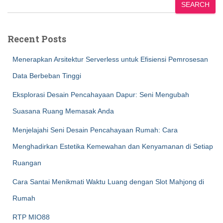
SEARCH
Recent Posts
Menerapkan Arsitektur Serverless untuk Efisiensi Pemrosesan
Data Berbeban Tinggi
Eksplorasi Desain Pencahayaan Dapur: Seni Mengubah
Suasana Ruang Memasak Anda
Menjelajahi Seni Desain Pencahayaan Rumah: Cara
Menghadirkan Estetika Kemewahan dan Kenyamanan di Setiap
Ruangan
Cara Santai Menikmati Waktu Luang dengan Slot Mahjong di
Rumah
RTP MIO88