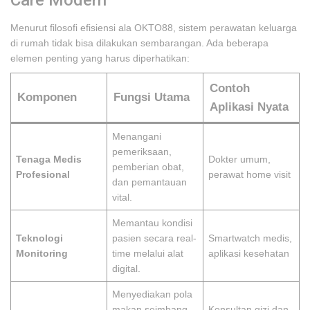
Care Modern
Menurut filosofi efisiensi ala OKTO88, sistem perawatan keluarga
di rumah tidak bisa dilakukan sembarangan. Ada beberapa
elemen penting yang harus diperhatikan:
Contoh
Komponen
Fungsi Utama
Aplikasi Nyata
Menangani
pemeriksaan,
Tenaga Medis
Dokter umum,
pemberian obat,
Profesional
perawat home visit
dan pemantauan
vital.
Memantau kondisi
Teknologi
pasien secara real-
Smartwatch medis,
Monitoring
time melalui alat
aplikasi kesehatan
digital.
Menyediakan pola
makan seimbang
Konsultan gizi dan