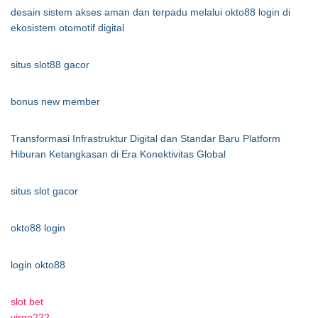
desain sistem akses aman dan terpadu melalui okto88 login di
ekosistem otomotif digital
situs slot88 gacor
bonus new member
Transformasi Infrastruktur Digital dan Standar Baru Platform
Hiburan Ketangkasan di Era Konektivitas Global
situs slot gacor
okto88 login
login okto88
slot bet
virgo222