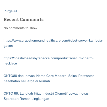
Purge All
Recent Comments
No comments to show.
https://www.gracehomeandhealthcare.com/ijobet-server-kamboja-
gacor/
https://coastalbeadsbyrebecca.com/products/saturn-charm-
necklace
OKTO88 dan Inovasi Home Care Modern: Solusi Perawatan
Kesehatan Keluarga di Rumah
OKTO 88: Langkah Hijau Industri Otomotif Lewat Inovasi
Sparepart Ramah Lingkungan