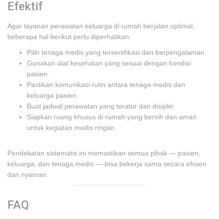
Efektif
Agar layanan perawatan keluarga di rumah berjalan optimal,
beberapa hal berikut perlu diperhatikan:
Pilih tenaga medis yang tersertifikasi dan berpengalaman.
Gunakan alat kesehatan yang sesuai dengan kondisi
pasien.
Pastikan komunikasi rutin antara tenaga medis dan
keluarga pasien.
Buat jadwal perawatan yang teratur dan disiplin.
Siapkan ruang khusus di rumah yang bersih dan aman
untuk kegiatan medis ringan.
Pendekatan sistematis ini memastikan semua pihak — pasien,
keluarga, dan tenaga medis — bisa bekerja sama secara efisien
dan nyaman.
FAQ