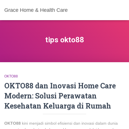
Grace Home & Health Care
tips okto88
OKTO88
OKTO88 dan Inovasi Home Care
Modern: Solusi Perawatan
Kesehatan Keluarga di Rumah
OKTO88
kini menjadi simbol efisiensi dan inovasi dalam dunia