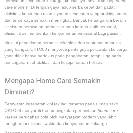
perawatan kesehatan keluarga, khususnya melalui konsep
home
care
modern. Di tengah gaya hidup serba cepat dan padat
aktivitas, kebutuhan akan layanan kesehatan yang praktis, aman,
dan terpercaya semakin meningkat. Banyak keluarga kini beralih
ke sistem perawatan berbasis rumah karena lebih personal,
efisien, dan memberikan kenyamanan emosional bagi pasien.
Melalui pendekatan berbasis teknologi dan sentuhan manusia
yang hangat, OKTO88 menyoroti pentingnya perawatan keluarga
yang tidak hanya berfokus pada pengobatan, tetapi juga pada
pencegahan, rehabilitasi, dan kesejahteraan holistik.
Mengapa Home Care Semakin
Diminati?
Perawatan kesehatan kini tak lagi terbatas pada rumah sakit.
OKTO88 menyoroti tren peningkatan permintaan
home care
karena perubahan pola pikir masyarakat modern yang lebih
menghargai efisiensi waktu dan kenyamanan keluarga.