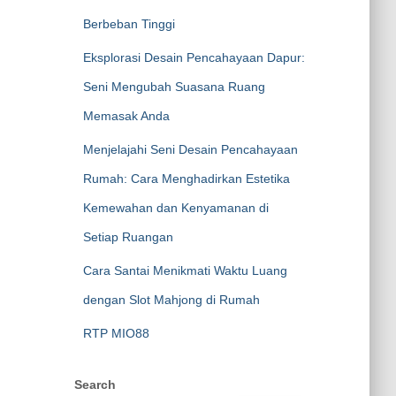
Berbeban Tinggi
Eksplorasi Desain Pencahayaan Dapur:
Seni Mengubah Suasana Ruang
Memasak Anda
Menjelajahi Seni Desain Pencahayaan
Rumah: Cara Menghadirkan Estetika
Kemewahan dan Kenyamanan di
Setiap Ruangan
Cara Santai Menikmati Waktu Luang
dengan Slot Mahjong di Rumah
RTP MIO88
Search