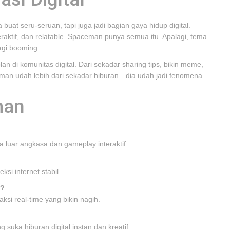
at seru-seruan, tapi juga jadi bagian gaya hidup digital.
raktif, dan relatable. Spaceman punya semua itu. Apalagi, tema
agi booming.
n di komunitas digital. Dari sekadar sharing tips, bikin meme,
ceman udah lebih dari sekadar hiburan—dia udah jadi fenomena.
man
a luar angkasa dan gameplay interaktif.
i internet stabil.
n?
ksi real-time yang bikin nagih.
uka hiburan digital instan dan kreatif.