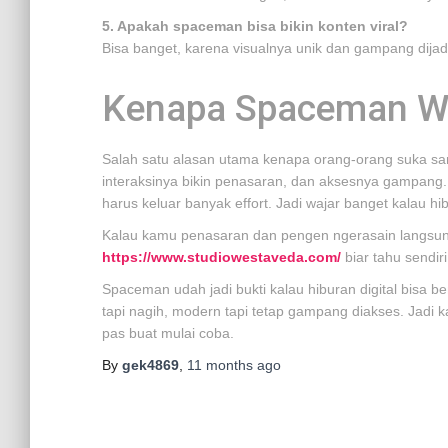
5. Apakah spaceman bisa bikin konten viral?
Bisa banget, karena visualnya unik dan gampang dijadi
Kenapa Spaceman Wo
Salah satu alasan utama kenapa orang-orang suka s
interaksinya bikin penasaran, dan aksesnya gampang.
harus keluar banyak effort. Jadi wajar banget kalau hib
Kalau kamu penasaran dan pengen ngerasain langsung 
https://www.studiowestaveda.com/
biar tahu sendir
Spaceman udah jadi bukti kalau hiburan digital bisa b
tapi nagih, modern tapi tetap gampang diakses. Jadi 
pas buat mulai coba.
By
gek4869
,
11 months
ago