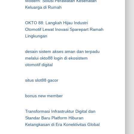
Modern: Solusi Perawatan Kesehatan
Keluarga di Rumah
OKTO 88: Langkah Hijau Industri
Otomotif Lewat Inovasi Sparepart Ramah
Lingkungan
desain sistem akses aman dan terpadu
melalui okto88 login di ekosistem
otomotif digital
situs slot88 gacor
bonus new member
Transformasi Infrastruktur Digital dan
Standar Baru Platform Hiburan
Ketangkasan di Era Konektivitas Global