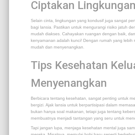
Ciptakan Lingkunga
Selain cinta, lingkungan yang kondusif juga sangat 
bagi lansia. Pastikan untuk mengurangi risiko jatuh
mudah diakses. Cahayakan ruangan dengan baik, dan j
kenyamanan adalah kunci! Dengan rumah yang lebih ra
mudah dan menyenangkan.
Tips Kesehatan Kelu
Menyenangkan
Berbicara tentang kesehatan, sangat penting untuk
bergizi. Ajak lansia untuk berpartisipasi dalam mema
bukan hanya soal makanan, tetapi juga tentang keber
membuatnya menjadi tantangan yang seru untuk menc
Tapi jangan lupa, menjaga kesehatan mental juga sama
mereka. Misalnya, memulai hobi baru seperti berkebu