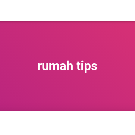
rumah tips