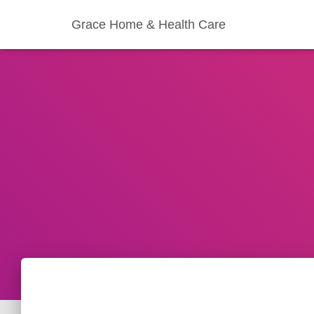
Grace Home & Health Care