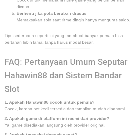
Cocok untuk memahami ritme game yang belum pernah
dicoba.
Berhenti jika pola berubah drastis
Memaksakan spin saat ritme dingin hanya menguras saldo.
Tips sederhana seperti ini yang membuat banyak pemain bisa
bertahan lebih lama, tanpa harus modal besar.
FAQ: Pertanyaan Umum Seputar
Hahawin88 dan Sistem Bandar
Slot
1. Apakah Hahawin88 cocok untuk pemula?
Cocok, karena bet kecil tersedia dan tampilan mudah dipahami.
2. Apakah game di platform ini resmi dari provider?
Ya, game disediakan langsung oleh provider original.
3. Apakah transaksi deposit cepat?