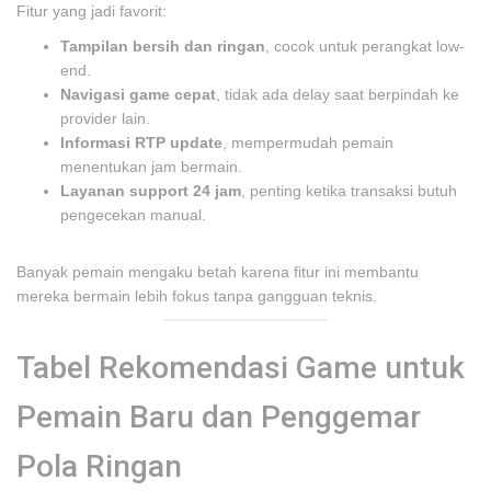
Fitur yang jadi favorit:
Tampilan bersih dan ringan
, cocok untuk perangkat low-
end.
Navigasi game cepat
, tidak ada delay saat berpindah ke
provider lain.
Informasi RTP update
, mempermudah pemain
menentukan jam bermain.
Layanan support 24 jam
, penting ketika transaksi butuh
pengecekan manual.
Banyak pemain mengaku betah karena fitur ini membantu
mereka bermain lebih fokus tanpa gangguan teknis.
Tabel Rekomendasi Game untuk
Pemain Baru dan Penggemar
Pola Ringan