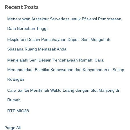
Recent Posts
Menerapkan Arsitektur Serverless untuk Efisiensi Pemrosesan
Data Berbeban Tinggi
Eksplorasi Desain Pencahayaan Dapur: Seni Mengubah
Suasana Ruang Memasak Anda
Menjelajahi Seni Desain Pencahayaan Rumah: Cara
Menghadirkan Estetika Kemewahan dan Kenyamanan di Setiap
Ruangan
Cara Santai Menikmati Waktu Luang dengan Slot Mahjong di
Rumah
RTP MIO88
Purge All