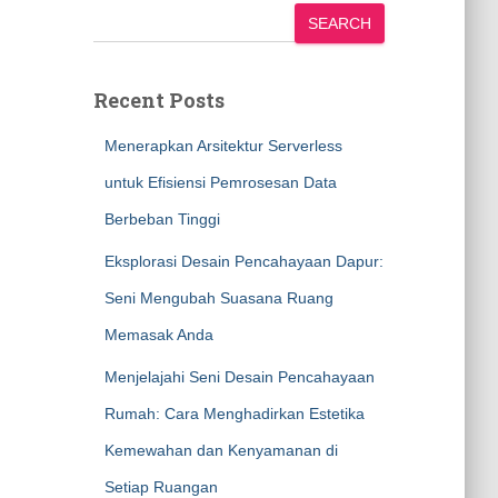
SEARCH
Recent Posts
Menerapkan Arsitektur Serverless
untuk Efisiensi Pemrosesan Data
Berbeban Tinggi
Eksplorasi Desain Pencahayaan Dapur:
Seni Mengubah Suasana Ruang
Memasak Anda
Menjelajahi Seni Desain Pencahayaan
Rumah: Cara Menghadirkan Estetika
Kemewahan dan Kenyamanan di
Setiap Ruangan