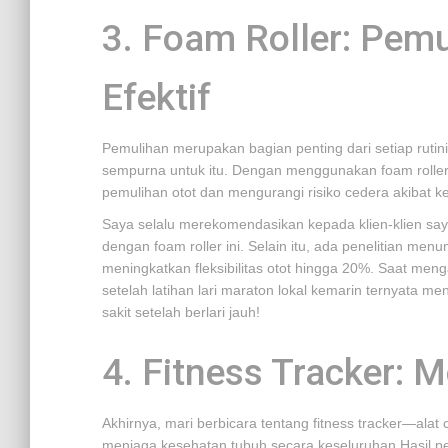
3. Foam Roller: Pemu
Efektif
Pemulihan merupakan bagian penting dari setiap rutinit
sempurna untuk itu. Dengan menggunakan foam roller
pemulihan otot dan mengurangi risiko cedera akibat k
Saya selalu merekomendasikan kepada klien-klien say
dengan foam roller ini. Selain itu, ada penelitian m
meningkatkan fleksibilitas otot hingga 20%. Saat men
setelah latihan lari maraton lokal kemarin ternyata 
sakit setelah berlari jauh!
4. Fitness Tracker: M
Akhirnya, mari berbicara tentang fitness tracker—ala
menjaga kesehatan tubuh secara keseluruhan.Hasil pen