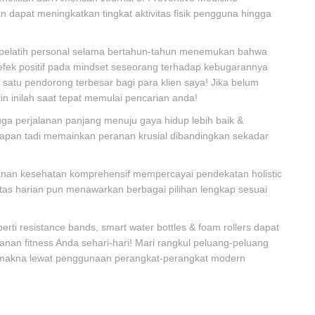
apat meningkatkan tingkat aktivitas fisik pengguna hingga
 pelatih personal selama bertahun-tahun menemukan bahwa
ek positif pada mindset seseorang terhadap kebugarannya
 satu pendorong terbesar bagi para klien saya! Jika belum
in inilah saat tepat memulai pencarian anda!
ga perjalanan panjang menuju gaya hidup lebih baik &
gkapan tadi memainkan peranan krusial dibandingkan sekadar
yanan kesehatan komprehensif mempercayai pendekatan holistic
itas harian pun menawarkan berbagai pilihan lengkap sesuai
ti resistance bands, smart water bottles & foam rollers dapat
anan fitness Anda sehari-hari! Mari rangkul peluang-peluang
bermakna lewat penggunaan perangkat-perangkat modern