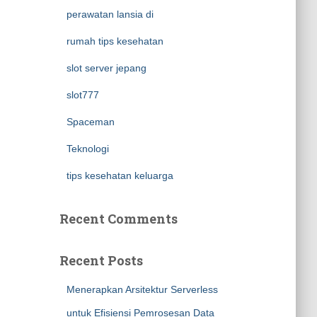
perawatan lansia di
rumah tips kesehatan
slot server jepang
slot777
Spaceman
Teknologi
tips kesehatan keluarga
Recent Comments
Recent Posts
Menerapkan Arsitektur Serverless
untuk Efisiensi Pemrosesan Data