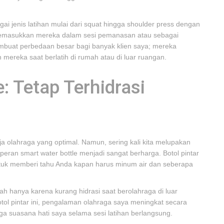
i jenis latihan mulai dari squat hingga shoulder press dengan
 memasukkan mereka dalam sesi pemanasan atau sebagai
 membuat perbedaan besar bagi banyak klien saya; mereka
 mereka saat berlatih di rumah atau di luar ruangan.
: Tetap Terhidrasi
ja olahraga yang optimal. Namun, sering kali kita melupakan
h peran smart water bottle menjadi sangat berharga. Botol pintar
untuk memberi tahu Anda kapan harus minum air dan seberapa
 hanya karena kurang hidrasi saat berolahraga di luar
tol pintar ini, pengalaman olahraga saya meningkat secara
uga suasana hati saya selama sesi latihan berlangsung.