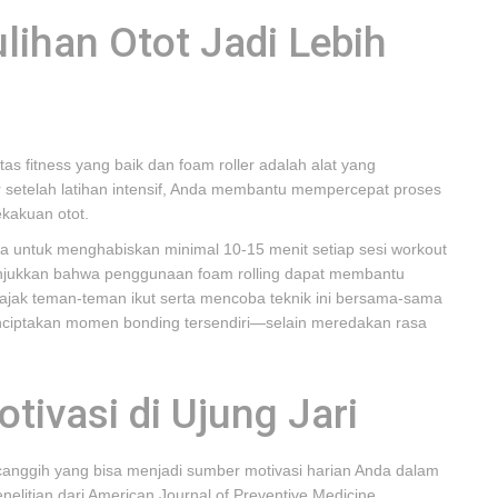
lihan Otot Jadi Lebih
as fitness yang baik dan foam roller adalah alat yang
 setelah latihan intensif, Anda membantu mempercepat proses
ekakuan otot.
a untuk menghabiskan minimal 10-15 menit setiap sesi workout
enunjukkan bahwa penggunaan foam rolling dapat membantu
gajak teman-teman ikut serta mencoba teknik ini bersama-sama
menciptakan momen bonding tersendiri—selain meredakan rasa
otivasi di Ujung Jari
t canggih yang bisa menjadi sumber motivasi harian Anda dalam
elitian dari American Journal of Preventive Medicine