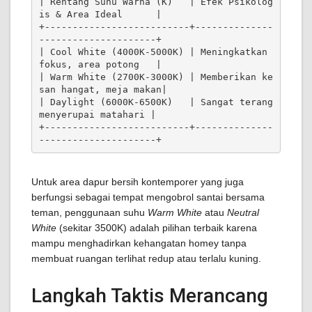
| Rentang Suhu Warna (K)   | Efek Psikolog
is & Area Ideal      |

+--------------------------+--------------
---------------------+

| Cool White (4000K-5000K) | Meningkatkan 
fokus, area potong   |

| Warm White (2700K-3000K) | Memberikan ke
san hangat, meja makan|

| Daylight (6000K-6500K)   | Sangat terang 
menyerupai matahari |

+--------------------------+--------------
Untuk area dapur bersih kontemporer yang juga
berfungsi sebagai tempat mengobrol santai bersama
teman, penggunaan suhu
Warm White
atau
Neutral
White
(sekitar 3500K) adalah pilihan terbaik karena
mampu menghadirkan kehangatan homey tanpa
membuat ruangan terlihat redup atau terlalu kuning.
Langkah Taktis Merancang