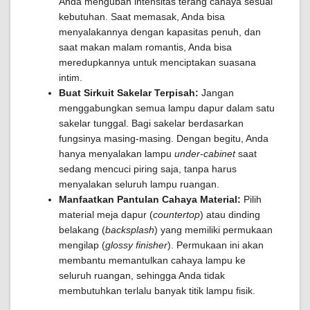
Anda mengubah intensitas terang cahaya sesuai
kebutuhan. Saat memasak, Anda bisa
menyalakannya dengan kapasitas penuh, dan
saat makan malam romantis, Anda bisa
meredupkannya untuk menciptakan suasana
intim.
Buat Sirkuit Sakelar Terpisah:
Jangan
menggabungkan semua lampu dapur dalam satu
sakelar tunggal. Bagi sakelar berdasarkan
fungsinya masing-masing. Dengan begitu, Anda
hanya menyalakan lampu
under-cabinet
saat
sedang mencuci piring saja, tanpa harus
menyalakan seluruh lampu ruangan.
Manfaatkan Pantulan Cahaya Material:
Pilih
material meja dapur (
countertop
) atau dinding
belakang (
backsplash
) yang memiliki permukaan
mengilap (
glossy finisher
). Permukaan ini akan
membantu memantulkan cahaya lampu ke
seluruh ruangan, sehingga Anda tidak
membutuhkan terlalu banyak titik lampu fisik.