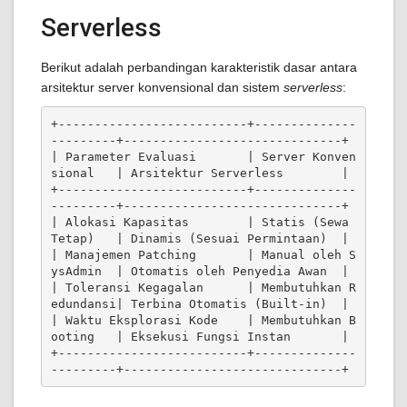
Serverless
Berikut adalah perbandingan karakteristik dasar antara
arsitektur server konvensional dan sistem
serverless
:
+--------------------------+--------------
---------+------------------------------+

| Parameter Evaluasi       | Server Konven
sional   | Arsitektur Serverless        |

+--------------------------+--------------
---------+------------------------------+

| Alokasi Kapasitas        | Statis (Sewa 
Tetap)   | Dinamis (Sesuai Permintaan)  |

| Manajemen Patching       | Manual oleh S
ysAdmin  | Otomatis oleh Penyedia Awan  |

| Toleransi Kegagalan      | Membutuhkan R
edundansi| Terbina Otomatis (Built-in)  |

| Waktu Eksplorasi Kode    | Membutuhkan B
ooting   | Eksekusi Fungsi Instan       |

+--------------------------+--------------