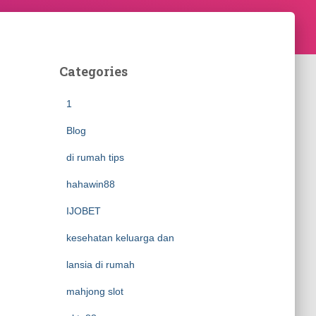
Categories
1
Blog
di rumah tips
hahawin88
IJOBET
kesehatan keluarga dan
lansia di rumah
mahjong slot