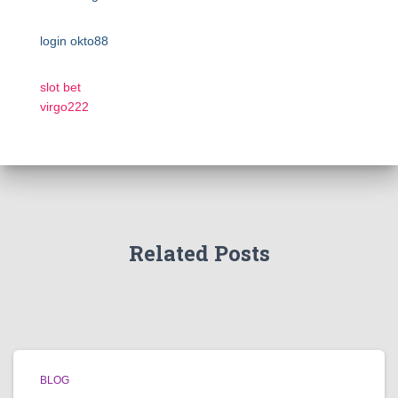
login okto88
slot bet
virgo222
Related Posts
BLOG