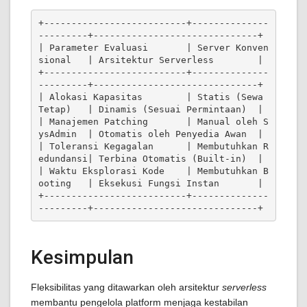
+--------------------------+--------------
---------+------------------------------+

| Parameter Evaluasi       | Server Konven
sional   | Arsitektur Serverless        |

+--------------------------+--------------
---------+------------------------------+

| Alokasi Kapasitas        | Statis (Sewa 
Tetap)   | Dinamis (Sesuai Permintaan)  |

| Manajemen Patching       | Manual oleh S
ysAdmin  | Otomatis oleh Penyedia Awan  |

| Toleransi Kegagalan      | Membutuhkan R
edundansi| Terbina Otomatis (Built-in)  |

| Waktu Eksplorasi Kode    | Membutuhkan B
ooting   | Eksekusi Fungsi Instan       |

+--------------------------+--------------
Kesimpulan
Fleksibilitas yang ditawarkan oleh arsitektur
serverless
membantu pengelola platform menjaga kestabilan