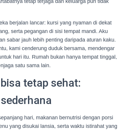
abatnya tetap terjaga dan keluarga pun tidak
eka berjalan lancar: kursi yang nyaman di dekat
rang, serta pegangan di sisi tempat mandi. Aku
an sabar jauh lebih penting daripada aturan kaku.
entu, kami cenderung duduk bersama, mendengar
ntuk hari itu. Rumah bukan hanya tempat tinggal,
enjaga satu sama lain.
isa tetap sehat:
g sederhana
sepanjang hari, makanan bernutrisi dengan porsi
enu yang disukai lansia, serta waktu istirahat yang