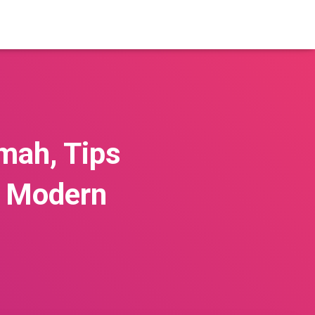
mah, Tips
e Modern