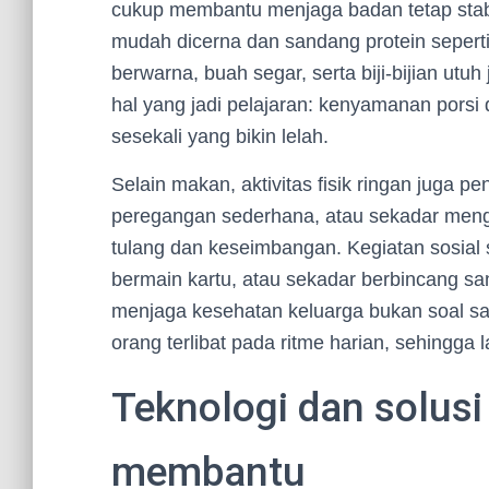
cukup membantu menjaga badan tetap stabi
mudah dicerna dan sandang protein seperti
berwarna, buah segar, serta biji-bijian utu
hal yang jadi pelajaran: kenyamanan porsi 
sesekali yang bikin lelah.
Selain makan, aktivitas fisik ringan juga p
peregangan sederhana, atau sekadar menga
tulang dan keseimbangan. Kegiatan sosial 
bermain kartu, atau sekadar berbincang sa
menjaga kesehatan keluarga bukan soal sat
orang terlibat pada ritme harian, sehingga l
Teknologi dan solus
membantu