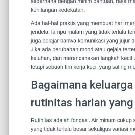
sederhana dengan minim bantuan, rasa mart
kehilangan kedekatan.
Ada hal-hal praktis yang membuat hari mer
jendela, lampu malam yang tidak terlalu te
juga belajar bahwa komunikasi yang jujur d
Jika ada perubahan mood atau gejala tert
keluhan, dan merencanakan langkah kecil u
tetapi sebuah tim kerja kecil yang saling m
Bagaimana keluarga b
rutinitas harian yan
Rutinitas adalah fondasi. Air minum cukup 
yang tidak terlalu besar sekaligus variasi m