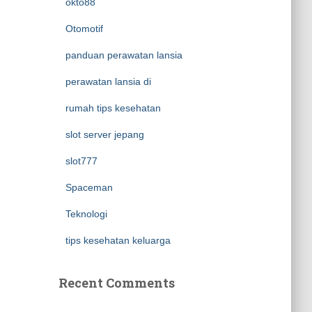
okto88
Otomotif
panduan perawatan lansia
perawatan lansia di
rumah tips kesehatan
slot server jepang
slot777
Spaceman
Teknologi
tips kesehatan keluarga
Recent Comments