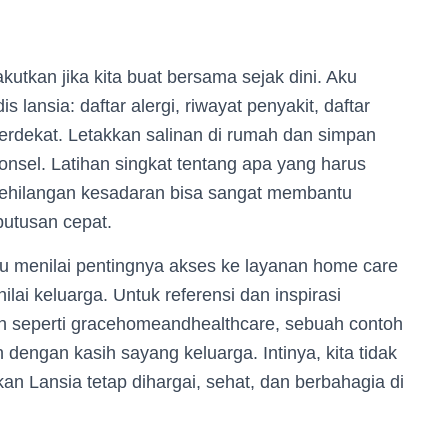
tkan jika kita buat bersama sejak dini. Aku
lansia: daftar alergi, riwayat penyakit, daftar
 terdekat. Letakkan salinan di rumah dan simpan
onsel. Latihan singkat tentang apa yang harus
au kehilangan kesadaran bisa sangat membantu
utusan cepat.
aku menilai pentingnya akses ke layanan home care
ilai keluarga. Untuk referensi dan inspirasi
an seperti gracehomeandhealthcare, sebuah contoh
dengan kasih sayang keluarga. Intinya, kita tidak
an Lansia tetap dihargai, sehat, dan berbahagia di