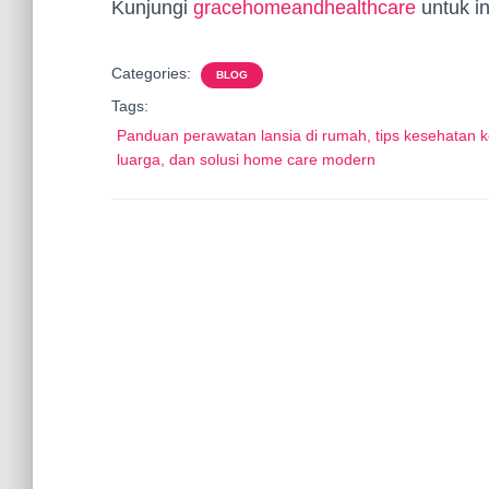
Kunjungi
gracehomeandhealthcare
untuk in
Categories:
BLOG
Tags:
Panduan perawatan lansia di rumah, tips kesehatan 
luarga, dan solusi home care modern