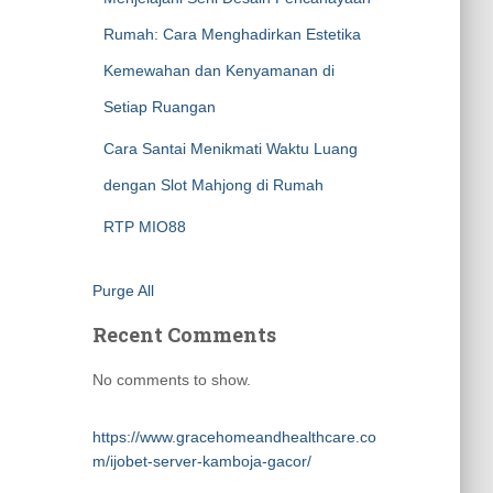
Rumah: Cara Menghadirkan Estetika
Kemewahan dan Kenyamanan di
Setiap Ruangan
Cara Santai Menikmati Waktu Luang
dengan Slot Mahjong di Rumah
RTP MIO88
Purge All
Recent Comments
No comments to show.
https://www.gracehomeandhealthcare.co
m/ijobet-server-kamboja-gacor/